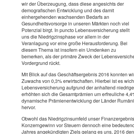
wir der Überzeugung, dass diese angesichts der
demografischen Entwicklung und des damit
einhergehenden wachsenden Bedarfs an
Gesundheitsvorsorge in unseren Märkten noch viel
Potenzial birgt. In puncto Lebensversicherung stellt
uns die Niedrigzinsphase vor allem in der
Veranlagung vor eine große Herausforderung. Bei
diesem Thema ist insofern ein Umdenken zu
bemerken, als der primäre Zweck der Lebensversiche
Vordergrund rückt.
Mit Blick auf das Geschäftsergebnis 2016 konnten 
Zuwachs von 0,3% erwirtschaften. Hierbei ist es wic
Lebensversicherung aufgrund der anhaltend niedrigen
erhöhten sich die Gesamtprämien um erfreuliche 4,4
dynamische Prämienentwicklung der Länder Rumäni
hervor.
Obwohl das Niedrigzinsumfeld unser Finanzergebnis 
Konzerngewinn vor Steuern dennoch eine bedeutend
Jahres angekündigten Ziels gelang es uns, 2016 d