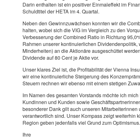
Darin enthalten ist ein positiver Einmaleffekt im F
Schuldtitel der HETA im 4. Quartal.
Neben den Gewinnzuwächsen konnten wir die Combin
halten, wobei sich die VIG im Vergleich zu den Vorquar
Verbesserung der Combined Ratio in Richtung 95,0% 
Rahmen unserer kontinuierlichen Dividendenpoliti
Minderheiten) an die Aktionäre ausgeschüttet werde
Dividende auf 80 Cent je Aktie vor.
Unser klares Ziel ist, die Profitabilität der Vienna 
wir eine kontinuierliche Steigerung des Konzernpr
Steuern rechnen wir ebenso mit einem stetigen Zuw
Im Namen des gesamten Vorstands möchte ich mich b
Kundinnen und Kunden sowie Geschäftspartnerinnen u
besonderer Dank gilt auch unseren Mitarbeiterinnen u
verantwortlich sind. Unser Kompass zeigt weiterhin k
Region geben jedenfalls viel Grund zum Optimismus
Ihre