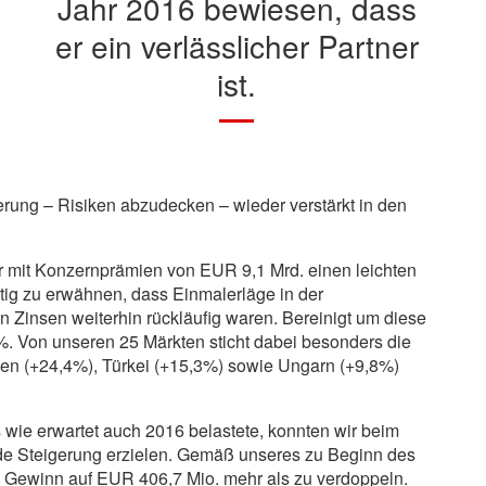
Jahr 2016 bewiesen, dass
er ein verlässlicher Partner
ist.
rung – Risiken abzudecken – wieder verstärkt in den
wir mit Konzernprämien von EUR
9,1 Mrd.
einen leichten
htig zu erwähnen, dass Einmalerläge in der
 Zinsen weiterhin rückläufig waren. Bereinigt um diese
%. Von unseren 25 Märkten sticht dabei besonders die
en (
+24,4%
), Türkei (
+15,3%
) sowie Ungarn (
+9,8%
)
wie erwartet auch 2016 belastete, konnten wir beim
e Steigerung erzielen. Gemäß unseres zu Beginn des
en Gewinn auf EUR
406,7 Mio.
mehr als zu verdoppeln.