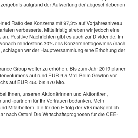
inanzergebnis aufgrund der Aufwertung der abgeschriebenen
ed Ratio des Konzerns mit 97,3% auf Vorjahresniveau
talen verbesserte. Mittelfristig streben wir jedoch eine
an. Positive Nachrichten gibt es auch zur Dividende. Im
k, wonach mindestens 30% des Konzernnettogewinns (nach
n, schlagen wir der Hauptversammlung eine Erhöhung der
Insurance Group weiter zu erhöhen. Bis zum Jahr 2019 planen
ämienvolumens auf rund EUR
9,5 Mrd.
Beim Gewinn vor
achs auf EUR 450 bis
470 Mio.
ei Ihnen, unseren Aktionärinnen und Aktionären,
nd -partnern für Ihr Vertrauen bedanken. Mein
nd Mitarbeitern, die für den Erfolg der VIG maßgeblich
lar nach Osten! Die Wirtschaftsprognosen für die CEE-
.