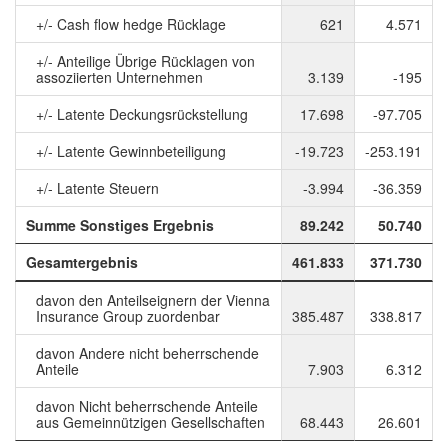
+/- Cash flow hedge Rücklage
621
4.571
+/- Anteilige Übrige Rücklagen von
assoziierten Unternehmen
3.139
-195
+/- Latente Deckungsrückstellung
17.698
-97.705
+/- Latente Gewinnbeteiligung
-19.723
-253.191
+/- Latente Steuern
-3.994
-36.359
Summe Sonstiges Ergebnis
89.242
50.740
Gesamtergebnis
461.833
371.730
davon den Anteilseignern der Vienna
Insurance Group zuordenbar
385.487
338.817
davon Andere nicht beherrschende
Anteile
7.903
6.312
davon Nicht beherrschende Anteile
aus Gemeinnützigen Gesellschaften
68.443
26.601