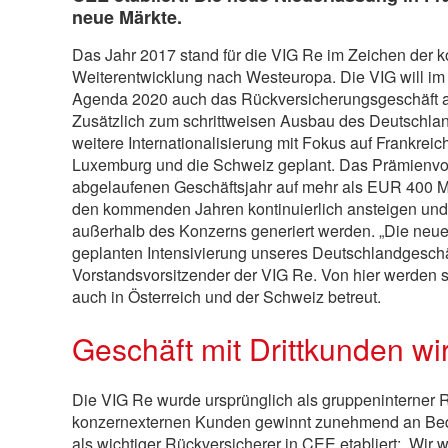
neue Märkte.
Das Jahr 2017 stand für die VIG Re im Zeichen der ko
Weiterentwicklung nach Westeuropa. Die VIG will i
Agenda 2020 auch das Rückversicherungsgeschäft 
Zusätzlich zum schrittweisen Ausbau des Deutschland
weitere Internationalisierung mit Fokus auf Frankreic
Luxemburg und die Schweiz geplant. Das Prämienvo
abgelaufenen Geschäftsjahr auf mehr als EUR
400 M
den kommenden Jahren kontinuierlich ansteigen und
außerhalb des Konzerns generiert werden. „Die neue Ni
geplanten Intensivierung unseres Deutschlandgeschä
Vorstandsvorsitzender der VIG Re. Von hier werden
auch in Österreich und der Schweiz betreut.
Geschäft mit Drittkunden wi
Die VIG Re wurde ursprünglich als gruppeninterner R
konzernexternen Kunden gewinnt zunehmend an Bede
als wichtiger Rückversicherer in CEE etabliert: „Wir