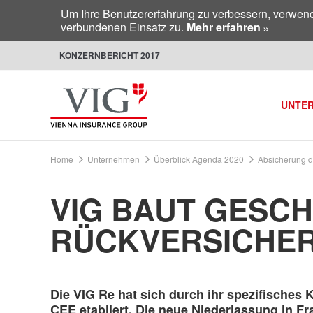
Um Ihre Benutzererfahrung zu verbessern, verwen
verbundenen Einsatz zu.
Mehr erfahren
KONZERNBERICHT 2017
UNTE
Home
Unternehmen
Überblick Agenda 2020
Absicherung de
VIG BAUT GESCH
RÜCKVERSICHE
Die VIG Re hat sich durch ihr spezifische
CEE etabliert. Die neue Niederlassung in Fra