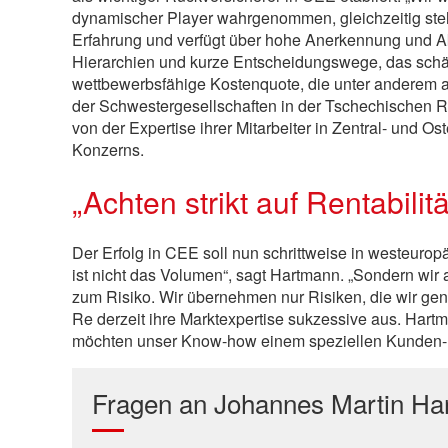
dynamischer Player wahrgenommen, gleichzeitig steh
Erfahrung und verfügt über hohe Anerkennung und Akz
Hierarchien und kurze Entscheidungswege, das schä
wettbewerbsfähige Kostenquote, die unter anderem 
der Schwestergesellschaften in der Tschechischen Re
von der Expertise ihrer Mitarbeiter in Zentral- un
Konzerns.
„Achten strikt auf Rentabilitä
Der Erfolg in CEE soll nun schrittweise in westeurop
ist nicht das Volumen“, sagt Hartmann. „Sondern wir 
zum Risiko. Wir übernehmen nur Risiken, die wir ge
Re derzeit ihre Marktexpertise sukzessive aus. Hart
möchten unser Know-how einem speziellen Kunden-
Fragen an Johannes Martin H