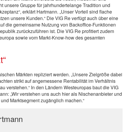
t unsere Gruppe für jahrhundertelange Tradition und
eptanz“, erklärt Hartmann. „Unser Vorteil sind flache
tzen unsere Kunden.“ Die VIG Re verfügt auch über eine
auf die gemeinsame Nutzung von Backoffice-Funktionen
publik zurückzuführen ist. Die VIG Re profitiert zudem
d Osteuropa sowie vom Markt-Know-how des gesamten
t“
äischen Märkten repliziert werden. „Unsere Zielgröße dabei
achten strikt auf angemessene Rentabilität im Verhältnis
nau verstehen.“ In den Ländern Westeuropas baut die VIG
mann: „Wir verstehen uns auch hier als Nischenanbieter und
 und Marktsegment zugänglich machen.“
artmann