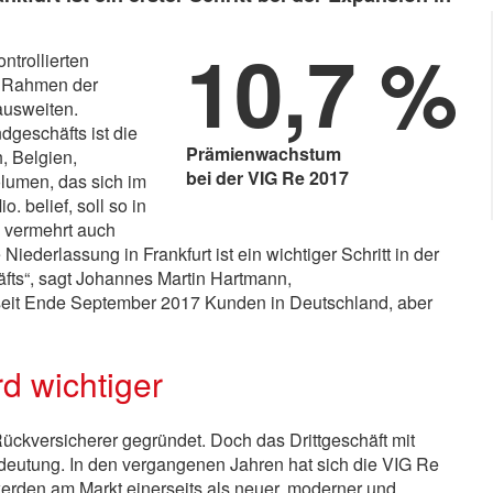
10,7 %
ntrollierten
m Rahmen der
ausweiten.
geschäfts ist die
Prämienwachstum
h, Belgien,
bei der VIG Re 2017
lumen, das sich im
io.
belief, soll so in
 vermehrt auch
ederlassung in Frankfurt ist ein wichtiger Schritt in der
fts“, sagt Johannes Martin Hartmann,
 seit Ende September 2017 Kunden in Deutschland, aber
rd wichtiger
ückversicherer gegründet. Doch das Drittgeschäft mit
utung. In den vergangenen Jahren hat sich die VIG Re
 werden am Markt einerseits als neuer, moderner und